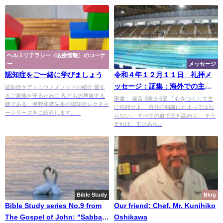
ヘルスリテラシー（医療情報）のコーナ
ー
メッセージ
認知症をご一緒に学びましょう
令和４年１２月１１日 礼拝メ
ッセージ：証集：海外での主の
認知症ケア＝コウノメソッドの紹介 愛す
るご家族を守るために 私どもの尊敬する
めぐみ：アメリカミネソタ州で
聖書： 箴言 3章:5-6節 「心をつくして主
師である、河野和彦先生の認知症レクチャ
に信頼せよ、 自分の知識にたよってはな
の証（３）「チャプレンの日
ーシリーズをご紹介します。...
らない。 すべての道で主を認めよ、 そう
常」
すれば、主はあな...
Bible Study
Blog
Bible Study series No.9 from
Our friend: Chef. Mr. Kunihiko
The Gospel of John: "Sabbath
Oshikawa