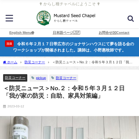
✟ からし種チャペルにようこそ ✟
English Menu🌐
日本語ページ🇯🇵
お問合せ✉️Contact
令和６年２月１７日帯広市のジョナサンハウスにて夢を語る会の
注目
ワークショップが開催されました。講師は、小野惠牧師です。
ホーム
防災コーナー
＜防災ニュース＞No.２：令和５年３月１２日「我が
家の防災：自助、家具対策編」
防災コーナー
pickup
防災コーナー
＜防災ニュース＞No.２：令和５年３月１２日
「我が家の防災：自助、家具対策編」
2023-03-12