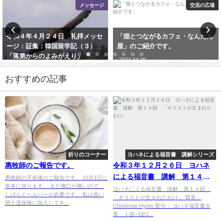
交流の広場
ヨハネによる福音書 講解シリーズ
「畑とつながるカフェ・なんたん
ヨハネによる福音書 講解 第５
屋」のご紹介です。
回 「ニコデモという人」
2021-04-29
2021-10-10
おすすめの記事
祈りのコーナー
ヨハネによる福音書 講解シリーズ
惠牧師のご報告です。
令和３年１２月２６日 ヨハネ
による福音書 講解 第１４
惠牧師の手術後のご報告です。 10月1日に
串本に戻ります。 まだ傷口が痛いので、
回 「キリストが生まれたわ
ヨハネによる福音書 講解 第１４回
しばらくヘルパーが必要です。 私は長い
「キリストが生まれたわけ」 賛美：
け」
間介護保険に加入してき...
Christmas Hymn 聖句： ヨハネ福音書８
章：１節−1節1...