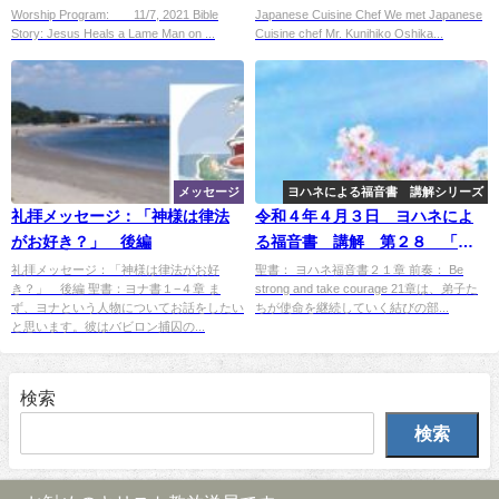
Q&A"
Worship Program: 11/7, 2021 Bible
Japanese Cuisine Chef We met Japanese
Story: Jesus Heals a Lame Man on ...
Cuisine chef Mr. Kunihiko Oshika...
メッセージ
ヨハネによる福音書 講解シリーズ
礼拝メッセージ：「神様は律法
令和４年４月３日 ヨハネによ
がお好き？」 後編
る福音書 講解 第２８ 「私
の羊を養いなさい」
礼拝メッセージ：「神様は律法がお好
聖書： ヨハネ福音書２１章 前奏： Be
き？」 後編 聖書：ヨナ書１−４章 ま
strong and take courage 21章は、弟子た
ず、ヨナという人物についてお話をしたい
ちが使命を継続していく結びの部...
と思います。彼はバビロン捕囚の...
検索
検索