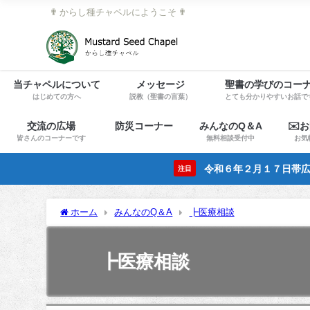
✟ からし種チャペルにようこそ ✟
当チャペルについて
メッセージ
聖書の学びのコー
はじめての方へ
説教（聖書の言葉）
とても分かりやすいお話で
交流の広場
防災コーナー
みんなのQ＆A
✉️
皆さんのコーナーです
無料相談受付中
お気
令和６年２月１７日帯広
注目
ホーム
みんなのQ＆A
┣医療相談
┣医療相談