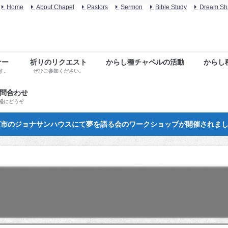
Home
About Chapel
Pastors
Sermon
Bible Study
Dream Sh
ナー
祈りのリクエスト
からし種チャペルの活動
からし
す。
ぜひご参加ください。
お問合わせ
軽にどうぞ
市のジョナサンハウスにて夢を語る会のワークショップが開催されま