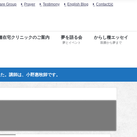
are Group
Prayer
Testimony
English Blog
Contact✉️
種在宅クリニックのご案内
夢を語る会
からし種エッセイ
夢とイベント
医療から夢まで
した。講師は、小野惠牧師です。