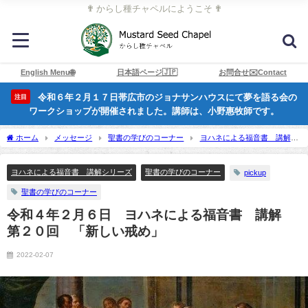
✟ からし種チャペルにようこそ ✟
English Menu🌐
日本語ページ🇯🇵
お問合せ✉️Contact
令和６年２月１７日帯広市のジョナサンハウスにて夢を語る会の
注目
ワークショップが開催されました。講師は、小野惠牧師です。
ホーム
メッセージ
聖書の学びのコーナー
ヨハネによる福音書 講解シ
リーズ
令和４年２月６日 ヨハネによる福音書 講解 第２０回 「新しい戒
め」
ヨハネによる福音書 講解シリーズ
聖書の学びのコーナー
pickup
聖書の学びのコーナー
令和４年２月６日 ヨハネによる福音書 講解
第２０回 「新しい戒め」
2022-02-07