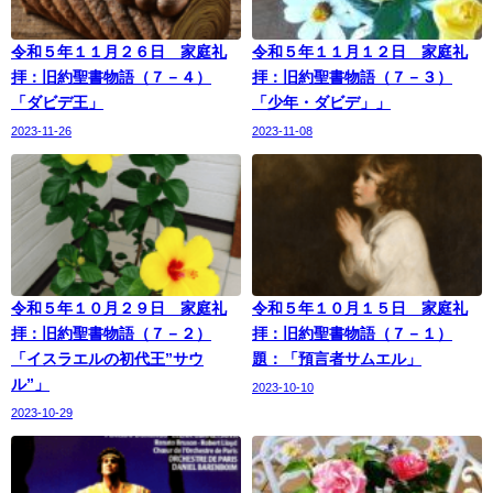
令和５年１１月２６日 家庭礼
令和５年１１月１２日 家庭礼
拝：旧約聖書物語（７－４）
拝：旧約聖書物語（７－３）
「ダビデ王」
「少年・ダビデ」」
2023-11-26
2023-11-08
令和５年１０月２９日 家庭礼
令和５年１０月１５日 家庭礼
拝：旧約聖書物語（７－２）
拝：旧約聖書物語（７－１）
「イスラエルの初代王”サウ
題：「預言者サムエル」
ル”」
2023-10-10
2023-10-29