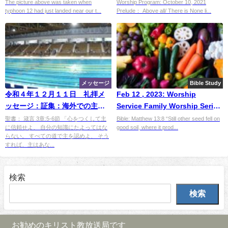
named Nicodemus"
The picture above was taken when
Worship Program: October 10, 2021
typhoon 12 had just landed near our t...
Prelude： Above all/ There is None li...
メッセージ
Bible Study
令和４年１２月１１日 礼拝メ
Feb 12 , 2023: Worship
ッセージ：証集：海外での主の
Service Family Worship Series
めぐみ：アメリカミネソタ州で
No.2 ,"Rich Soil”
聖書： 箴言 3章:5-6節 「心をつくして主
Bible: Matthew 13:8 “Still other seed fell on
に信頼せよ、 自分の知識にたよってはな
good soil, where it prod...
の証（３）「チャプレンの日
らない。 すべての道で主を認めよ、 そう
常」
すれば、主はあな...
検索
検索
お勧めのキリスト教放送局です