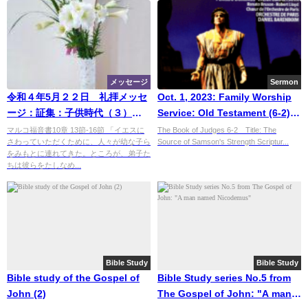
メッセージ
Sermon
令和４年5月２２日 礼拝メッセ
Oct. 1, 2023: Family Worship
ージ：証集：子供時代（３）
Service: Old Testament (6-2) :
「ペットと私」
"The Source of Samson's
マルコ福音書10章 13節-16節 「イエスに
The Book of Judges 6-2 Title: The
さわっていただくために、人々が幼な子ら
Source of Samson's Strength Scriptur...
Strength"
をみもとに連れてきた。ところが、弟子た
ちは彼らをたしなめ...
Bible Study
Bible Study
Bible study of the Gospel of
Bible Study series No.5 from
John (2)
The Gospel of John: "A man