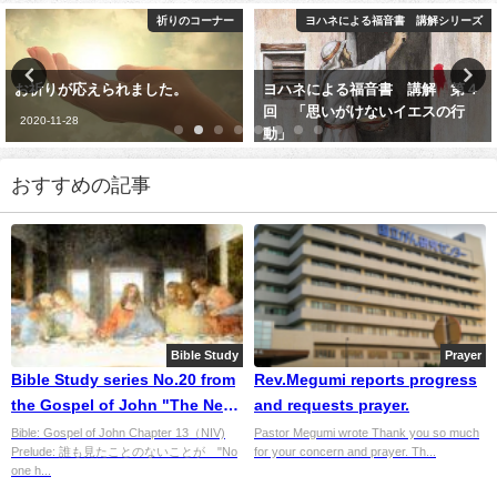
コーナー
ヨハネによる福音書 講解シリーズ
メ
ヨハネによる福音書 講解 第４
令和４年１０月３０日 礼
回 「思いがけないイエスの行
セージ：証集：海外での主
動」
み―ザンビア（３）：「さ
ら！ザンビア！」」
2021-10-04
おすすめの記事
2022-10-30
Bible Study
Prayer
Bible Study series No.20 from
Rev.Megumi reports progress
the Gospel of John "The New
and requests prayer.
Commandment"
Bible: Gospel of John Chapter 13（NIV)
Pastor Megumi wrote Thank you so much
Prelude: 誰も見たことのないことが "No
for your concern and prayer. Th...
one h...