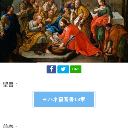
LINE
聖書：
ヨハネ福音書13章
前奏：