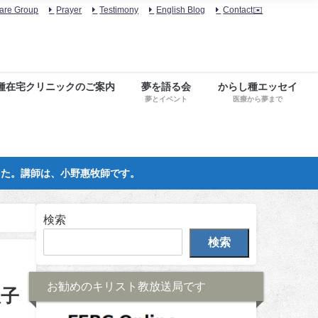
are Group
Prayer
Testimony
English Blog
Contact✉️
種在宅クリニックのご案内
夢を語る会
からし種エッセイ
夢とイベント
医療から夢まで
した。講師は、小野惠牧師です。
検索
検索
お勧めのキリスト教放送局です
息子