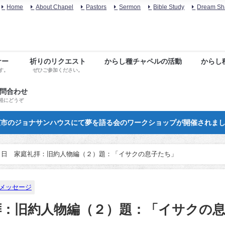
Home
About Chapel
Pastors
Sermon
Bible Study
Dream Sh
ナー
祈りのリクエスト
からし種チャペルの活動
からし
す。
ぜひご参加ください。
お問合わせ
軽にどうぞ
市のジョナサンハウスにて夢を語る会のワークショップが開催されま
５日 家庭礼拝：旧約人物編（２）題：「イサクの息子たち」
メッセージ
拝：旧約人物編（２）題：「イサクの