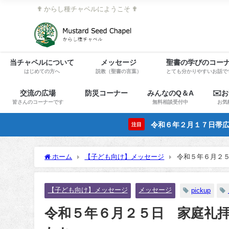
✟ からし種チャペルにようこそ ✟
当チャペルについて
メッセージ
聖書の学びのコー
はじめての方へ
説教（聖書の言葉）
とても分かりやすいお話で
交流の広場
防災コーナー
みんなのQ＆A
✉️
皆さんのコーナーです
無料相談受付中
お気
令和６年２月１７日帯広
注目
ホーム
【子ども向け】メッセージ
令和５年６月２
【子ども向け】メッセージ
メッセージ
pickup
令和５年６月２５日 家庭礼