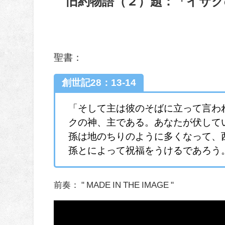
旧約物語（２）題：「イサク
聖書：
創世記28：13-14
「そして主は彼のそばに立って言わ
クの神、主である。あなたが伏して
孫は地のちりのように多くなって、
孫とによって祝福をうけるであろう
前奏： " MADE IN THE IMAGE "