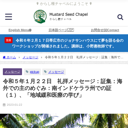
✟ からし種チャペルにようこそ ✟
English Menu🌐
日本語ページ🇯🇵
お問合せ✉️Contact
令和６年２月１７日帯広市のジョナサンハウスにて夢を語る会の
注目
ワークショップが開催されました。講師は、小野惠牧師です。
ホーム
メッセージ
令和５年１月２２日 礼拝メッセージ：証集：海外での
主のめぐみ：南インドケララ州での証（１）、「地域緩和医療の学び」
メッセージ
pickup
メッセージ
令和５年１月２２日 礼拝メッセージ：証集：海
外での主のめぐみ：南インドケララ州での証
（１）、「地域緩和医療の学び」
2023-01-22