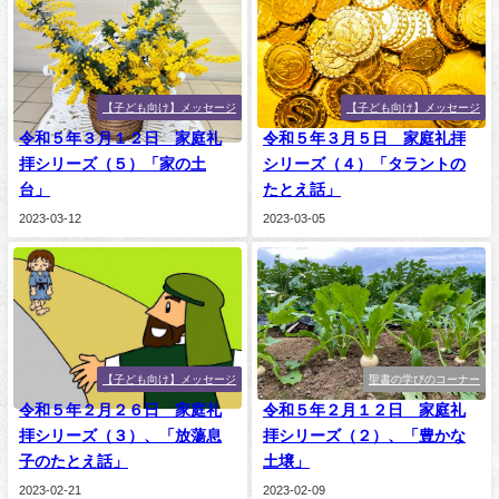
【子ども向け】メッセージ
【子ども向け】メッセージ
令和５年３月１２日 家庭礼
令和５年３月５日 家庭礼拝
拝シリーズ（５）「家の土
シリーズ（４）「タラントの
台」
たとえ話」
2023-03-12
2023-03-05
【子ども向け】メッセージ
聖書の学びのコーナー
令和５年２月２６日 家庭礼
令和５年２月１２日 家庭礼
拝シリーズ（３）、「放蕩息
拝シリーズ（２）、「豊かな
子のたとえ話」
土壌」
2023-02-21
2023-02-09