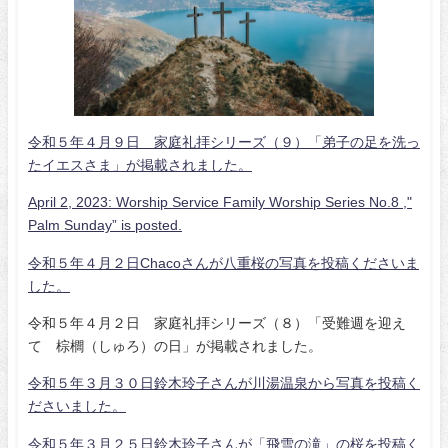
令和５年４月９日 家庭礼拝シリーズ（９）「弟子の足を洗っ
たイエスさま」が掲載されました。
April 2, 2023: Worship Service Family Worship Series No.8 ,"
Palm Sunday” is posted.
令和５年４月２日Chacoさんが八重桜の写真を投稿くださいま
した。
令和５年４月２日 家庭礼拝シリーズ（８）「受難週を迎え
て 棕櫚（しゅろ）の日」が掲載されました。
令和５年３月３０日鈴木玲子さんが川湯温泉から写真を投稿く
ださいました。
令和５年３月２５日鈴木玲子さんが「飛雪の滝」の桜を投稿く