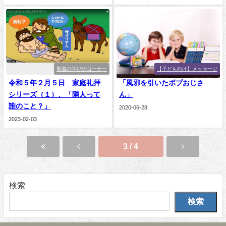
聖書の学びのコーナー
【子ども向け】メッセージ
令和５年２月５日 家庭礼拝
「風邪を引いたボブおじさ
シリーズ（１）、「隣人って
ん」
誰のこと？」
2020-06-28
2023-02-03
3 / 4
検索
検索