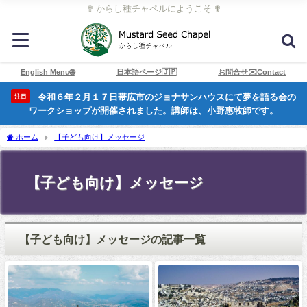
✟ からし種チャペルにようこそ ✟
English Menu🌐
日本語ページ🇯🇵
お問合せ✉️Contact
令和６年２月１７日帯広市のジョナサンハウスにて夢を語る会の
注目
ワークショップが開催されました。講師は、小野惠牧師です。
ホーム
【子ども向け】メッセージ
【子ども向け】メッセージ
【子ども向け】メッセージの記事一覧