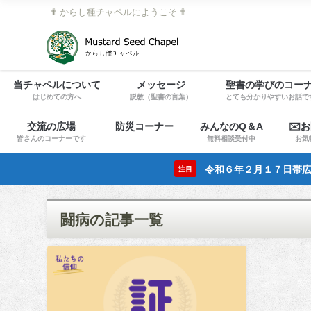
✟ からし種チャペルにようこそ ✟
当チャペルについて
メッセージ
聖書の学びのコー
はじめての方へ
説教（聖書の言葉）
とても分かりやすいお話で
交流の広場
防災コーナー
みんなのQ＆A
✉️
皆さんのコーナーです
無料相談受付中
お気
令和６年２月１７日帯広
注目
闘病の記事一覧