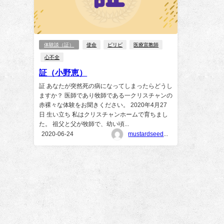
体験談（証）
使命
ピリピ
医療宣教師
心不全
証（小野恵）
証 あなたが突然死の病になってしまったらどうし
ますか？ 医師であり牧師である一クリスチャンの
赤裸々な体験をお聞きください。 2020年4月27
日 生い立ち 私はクリスチャンホームで育ちまし
た。 祖父と父が牧師で、幼い頃...
2020-06-24
mustardseedchapel