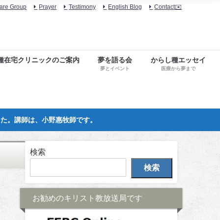
are Group
Prayer
Testimony
English Blog
Contact✉️
種在宅クリニックのご案内
夢を語る会
からし種エッセイ
夢とイベント
医療から夢まで
した。講師は、小野惠牧師です。
検索
検索
お勧めのキリスト教放送局です