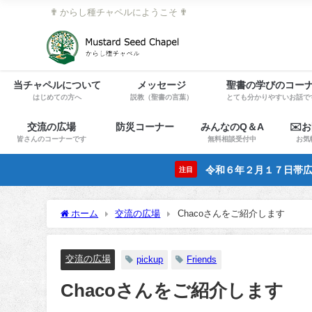
✟ からし種チャペルにようこそ ✟
当チャペルについて
メッセージ
聖書の学びのコー
はじめての方へ
説教（聖書の言葉）
とても分かりやすいお話で
交流の広場
防災コーナー
みんなのQ＆A
✉️
皆さんのコーナーです
無料相談受付中
お気
令和６年２月１７日帯広
注目
ホーム
交流の広場
Chacoさんをご紹介します
交流の広場
pickup
Friends
Chacoさんをご紹介します