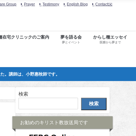
are Group
Prayer
Testimony
English Blog
Contact✉️
種在宅クリニックのご案内
夢を語る会
からし種エッセイ
夢とイベント
医療から夢まで
した。講師は、小野惠牧師です。
検索
検索
お勧めのキリスト教放送局です